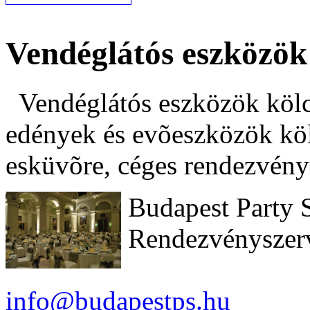
Vendéglátós eszközök
Vendéglátós eszközök kölcs
edények és evõeszközök kö
esküvõre, céges rendezvény
Budapest Party 
Rendezvényszer
info@budapestps.hu