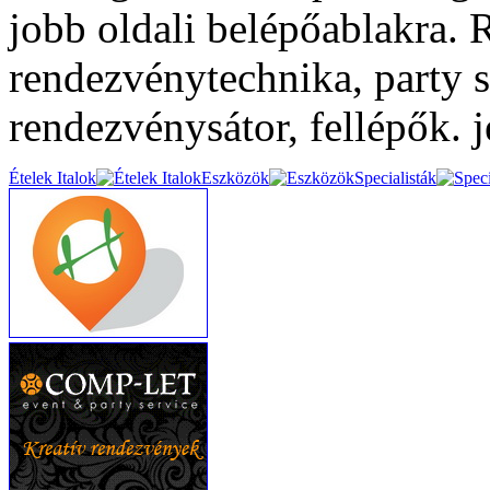
jobb oldali belépőablakra.
rendezvénytechnika, party s
rendezvénysátor, fellépők. je
Ételek Italok
Eszközök
Specialisták