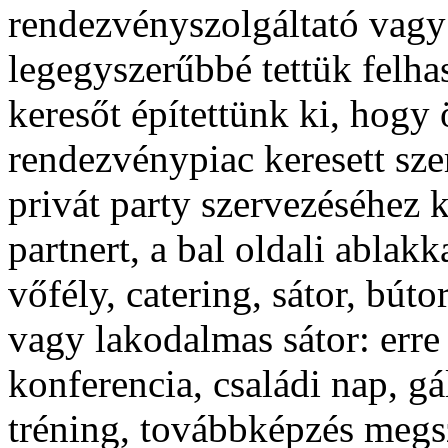
rendezvényszolgáltató vagy 
legegyszerűbbé tettük felha
keresőt építettünk ki, hogy
rendezvénypiac keresett sze
privát party szervezéséhez 
partnert, a bal oldali ablak
vőfély, catering, sátor, bú
vagy lakodalmas sátor: erre
konferencia, családi nap, gá
tréning, továbbképzés megsz