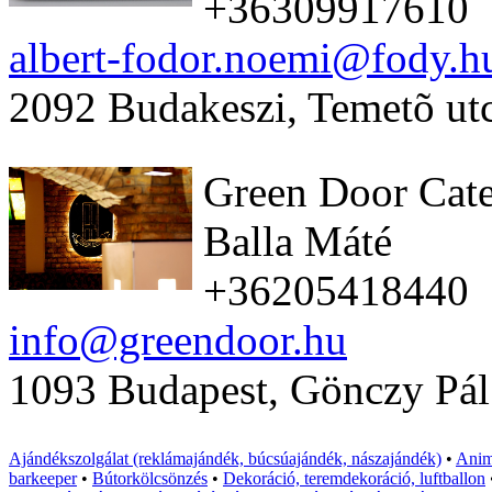
+36309917610
albert-fodor.noemi@fody.h
2092 Budakeszi, Temetõ ut
Green Door Cate
Balla Máté
+36205418440
info@greendoor.hu
1093 Budapest, Gönczy Pál
Ajándékszolgálat (reklámajándék, búcsúajándék, nászajándék)
•
Anim
barkeeper
•
Bútorkölcsönzés
•
Dekoráció, teremdekoráció, luftballon