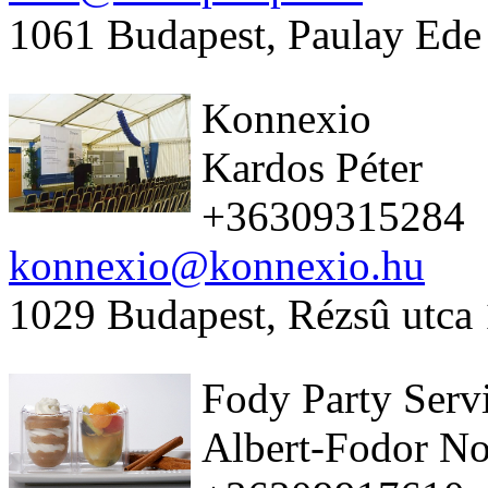
1061 Budapest, Paulay Ede 
Konnexio
Kardos Péter
+36309315284
konnexio@konnexio.hu
1029 Budapest, Rézsû utca
Fody Party Serv
Albert-Fodor N