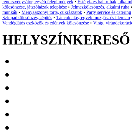
rendezvénysátor, egyéb felépítmények
•
Estélyi- és báli ruhák, alkalm
kölcsönzése, játszóházak telepítése
•
Jelmezkölcsönzés, alkalmi ruha
munkák
•
Menyasszonyi torta, cukrászatok
•
Party service és catering
Színpadkölcsönzés, -építés
•
Táncoktatás, egyéb mozgás- és illemtan
Vendéglátós eszközök és edények kölcsönzése
•
Virág, virágdekoráci
HELYSZÍNKERESŐ