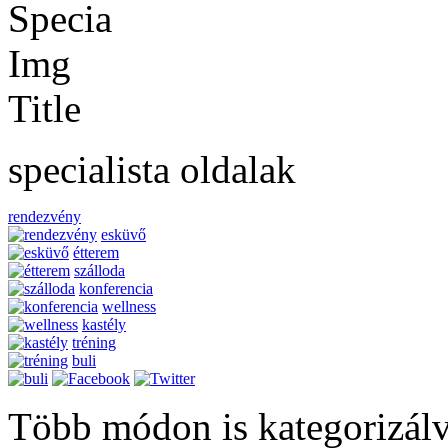
specialista oldalak
rendezvény
esküvő
étterem
szálloda
konferencia
wellness
kastély
tréning
buli
Több módon is kategorizál