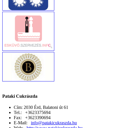
Pataki Cukrászda
Cím: 2030 Érd, Balatoni út 61
Tel.: +3623375694
Fax: +3623390694
E-Mail:
info@patakicukraszda.hu
Web:
http://www.patakicukraszda.hu