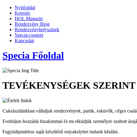
Nyitóoldal
Keresés
HOL Magazin
Rendezvény Blog
Rendezvényhelyszínek
Specia-csoport
Kapcsolat
Specia Főoldal
TEVÉKENYSÉGEK SZERINT
Cukrászdánkban vállaljuk rendezvények, partik, esküvők, céges családi
Forduljon hozzánk bizalommal és mi elküdjük személyre szabott árajá
Fagylaltjainkhoz saját készítésű ostyakelyhet tudunk kínálni.