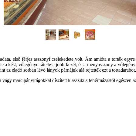
adata, első férjes asszonyi cselekedete volt. Ám amióta a torták egyr
 a kést, vőlegénye rátette a jobb kezét, és a menyasszony a vőlegény ke
nt az eladó sorban lévő lányok párnájuk alá rejtették ezt a tortadarabo
i vagy marcipánvirágokkal díszített klasszikus fehérmázastól egészen a