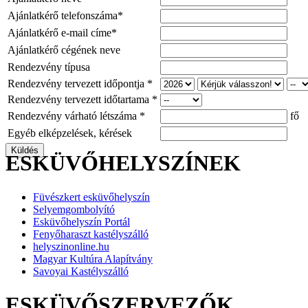
Ajánlatkérő telefonszáma*
Ajánlatkérő e-mail címe*
Ajánlatkérő cégének neve
Rendezvény típusa
Rendezvény tervezett időpontja *
Rendezvény tervezett időtartama *
Rendezvény várható létszáma *
fő
Egyéb elképzelések, kérések
ESKÜVŐHELYSZÍNEK
Füvészkert esküvőhelyszín
Selyemgombolyító
Esküvőhelyszín Portál
Fenyőharaszt kastélyszálló
helyszinonline.hu
Magyar Kultúra Alapítvány
Savoyai Kastélyszálló
ESKÜVŐSZERVEZŐK