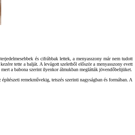
e terjedelmesebbek és cifrábbak lettek, a menyasszony már nem tudott
zére tette a balját. A levágott szeletből először a menyasszony evett
t, mert a babona szerint ilyenkor álmukban meglátták jövendőbelijüket.
z építészeti remekművekig, tetszés szerinti nagyságban és formában. A