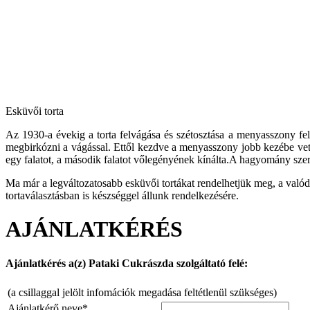
Esküvői torta
Az 1930-a évekig a torta felvágása és szétosztása a menyasszony fel
megbirkózni a vágással. Ettől kezdve a menyasszony jobb kezébe vette
egy falatot, a második falatot vőlegényének kínálta.A hagyomány szeri
Ma már a legváltozatosabb esküvői tortákat rendelhetjük meg, a valód
tortaválasztásban is készséggel állunk rendelkezésére.
AJÁNLATKÉRÉS
Ajánlatkérés a(z) Pataki Cukrászda szolgáltató felé:
(a csillaggal jelölt infomációk megadása feltétlenül szükséges)
Ajánlatkérő neve*