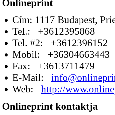
Onlineprint
Cím: 1117 Budapest, Prie
Tel.: +3612395868
Tel. #2: +3612396152
Mobil: +36304663443
Fax: +3613711479
E-Mail:
info@onlinepri
Web:
http://www.online
Onlineprint kontaktja