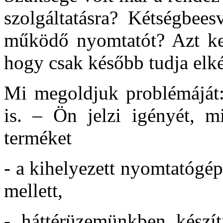
szolgáltatásra? Kétségbees
működő nyomtatót? Azt kel
hogy csak később tudja elké
Mi megoldjuk problémáját:
is. – Ön jelzi igényét, m
terméket
- a kihelyezett nyomtatógép
mellett,
- háttérüzemünkben készítj