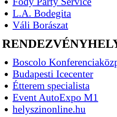
Fody Party Service
L.A. Bodegita
Váli Borászat
RENDEZVÉNYHEL
Boscolo Konferenciaköz
Budapesti Icecenter
Étterem specialista
Event AutoExpo M1
helyszinonline.hu