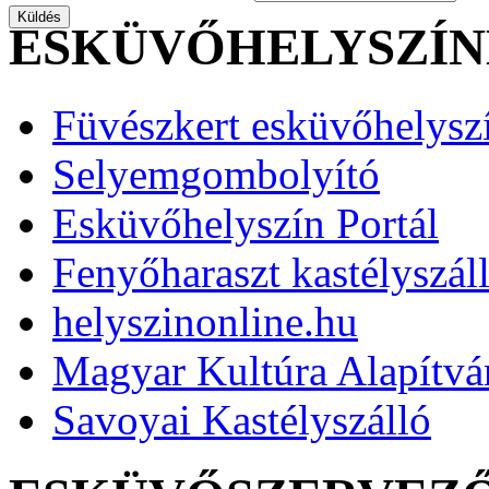
ESKÜVŐHELYSZÍ
Füvészkert esküvőhelysz
Selyemgombolyító
Esküvőhelyszín Portál
Fenyőharaszt kastélyszál
helyszinonline.hu
Magyar Kultúra Alapítv
Savoyai Kastélyszálló