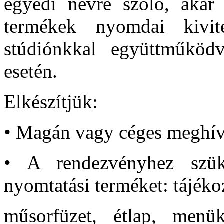
egyedi névre szóló, akár f
termékek nyomdai kivitel
stúdiónkkal együttműködv
esetén.
Elkészítjük:
• Magán vagy céges meghívó
• A rendezvényhez szü
nyomtatási terméket: tájéko
műsorfüzet, étlap, menük