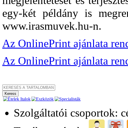
megjelentetését és terjeszté
egy-két példány is megre
www.irasmuvek.hu-n.
Az OnlinePrint ajánlata r
Az OnlinePrint ajánlata re
Szolgáltatói csoportok: 