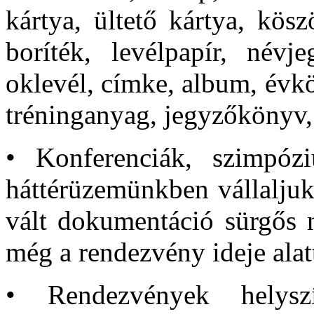
kártya, ültető kártya, kös
boríték, levélpapír, névje
oklevél, címke, album, évk
tréninganyag, jegyzőkönyv, h
• Konferenciák, szimpóz
háttérüzemünkben vállaljuk
vált dokumentáció sürgős n
még a rendezvény ideje alat
• Rendezvények helysz