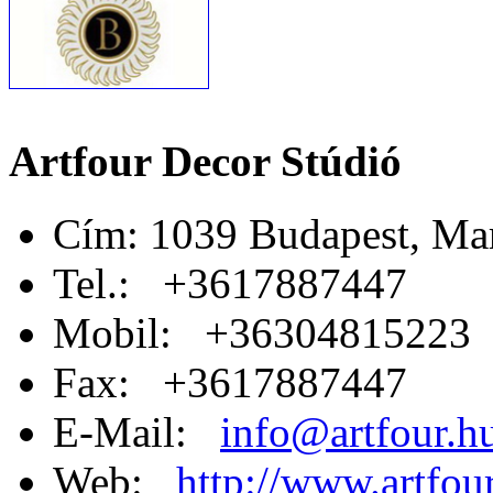
Artfour Decor Stúdió
Cím: 1039 Budapest, Mar
Tel.: +3617887447
Mobil: +36304815223
Fax: +3617887447
E-Mail:
info@artfour.h
Web:
http://www.artfou