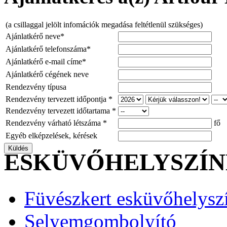
(a csillaggal jelölt infomációk megadása feltétlenül szükséges)
Ajánlatkérő neve*
Ajánlatkérő telefonszáma*
Ajánlatkérő e-mail címe*
Ajánlatkérő cégének neve
Rendezvény típusa
Rendezvény tervezett időpontja *
Rendezvény tervezett időtartama *
Rendezvény várható létszáma *
fő
Egyéb elképzelések, kérések
ESKÜVŐHELYSZÍ
Füvészkert esküvőhelysz
Selyemgombolyító