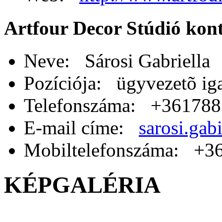
Artfour Decor Stúdió kon
Neve: Sárosi Gabriella
Pozíciója: ügyvezetõ ig
Telefonszáma: +36178
E-mail címe:
sarosi.gab
Mobiltelefonszáma: +3
KÉPGALÉRIA