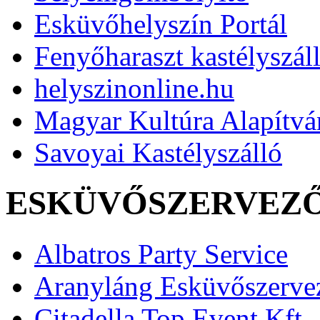
Esküvőhelyszín Portál
Fenyőharaszt kastélyszál
helyszinonline.hu
Magyar Kultúra Alapítv
Savoyai Kastélyszálló
ESKÜVŐSZERVEZ
Albatros Party Service
Aranyláng Esküvőszerve
Citadella Top Event Kft