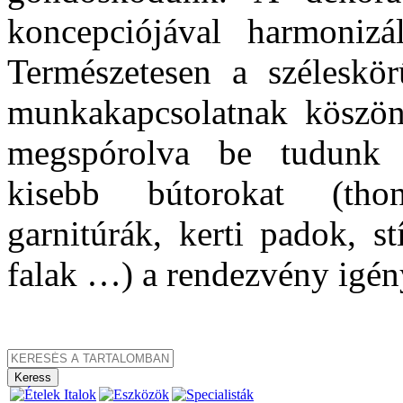
koncepciójával harmonizál
Természetesen a széleskörű
munkakapcsolatnak köszönh
megspórolva be tudunk s
kisebb bútorokat (thon
garnitúrák, kerti padok, s
falak …) a rendezvény igén