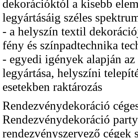
dekorációktól a kisebb elem
legyártásáig széles spektru
- a helyszín textil dekoráci
fény és színpadtechnika te
- egyedi igények alapján az 
legyártása, helyszíni telepít
esetekben raktározás
Rendezvénydekoráció céges
Rendezvénydekoráció party 
rendezvényszervező cégek 